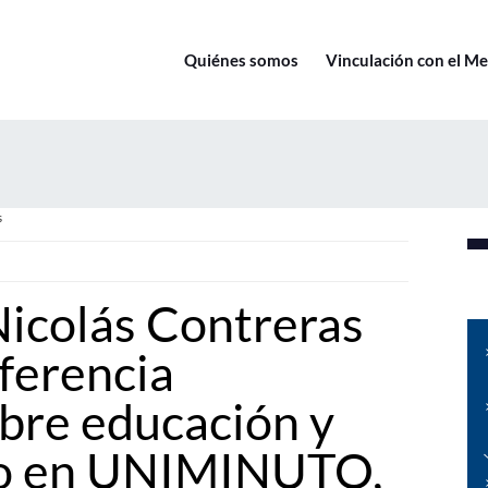
Quiénes somos
Vinculación con el M
s
icolás Contreras
nferencia
obre educación y
o en UNIMINUTO,