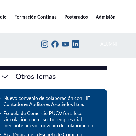
Ir a pucv.cl
edio
Formación Continua
Postgrados
Admisión
ALUMNI
Otros Temas
Nuevo convenio de colaboración con HF
Contadores Auditores Asociados Ltda.
Escuela de Comercio PUCV fortalece
vinculación con el sector empresarial
mediante nuevo convenio de colaboración
Académica de la Escuela de Comercio