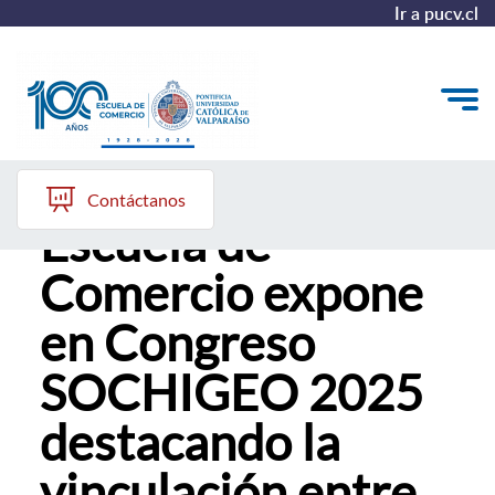
Ir a pucv.cl
Académico de la
Quiénes somos
Contáctanos
Escuela de
Vinculación con el Medio
Comercio expone
Formación Continua
en Congreso
Postgrados
SOCHIGEO 2025
Admisión
destacando la
ALUMNI
vinculación entre