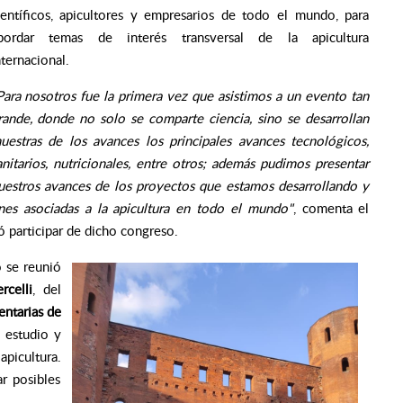
ientíficos, apicultores y empresarios de todo el mundo, para
bordar temas de interés transversal de la apicultura
nternacional.
Para nosotros fue la primera vez que asistimos a un evento tan
rande, donde no solo se comparte ciencia, sino se desarrollan
uestras de los avances los principales avances tecnológicos,
anitarios, nutricionales, entre otros; además pudimos presentar
uestros avances de los proyectos que estamos desarrollando y
nes asociadas a la apicultura en todo el mundo"
, comenta e
l
ó participar de dicho congreso.
o se reunió
rcelli
, del
entarias de
l estudio y
apicultura.
r posibles