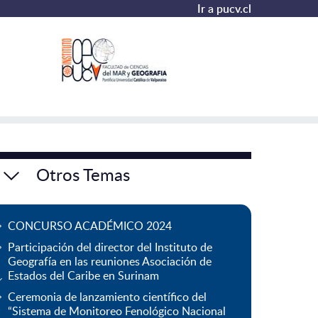
Ir a pucv.cl
Otros Temas
CONCURSO ACADÉMICO 2024
Participación del director del Instituto de
Geografía en las reuniones Asociación de
Estados del Caribe en Surinam
Ceremonia de lanzamiento científico del
“Sistema de Monitoreo Fenológico Nacional