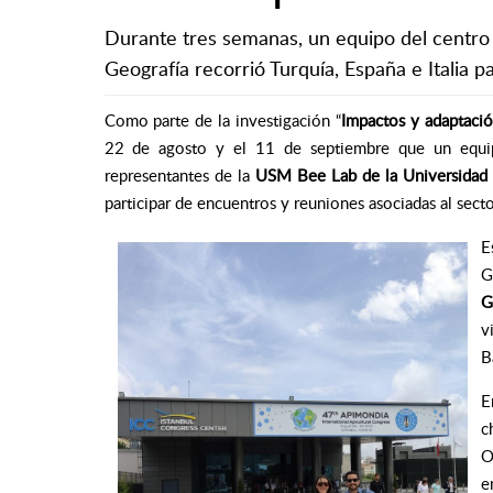
Durante tres semanas, un equipo del centro d
Geografía recorrió Turquía, España e Italia p
Como parte de la investigación
“
Impactos y adaptació
22 de agosto y el 11 de septiembre que un equ
representantes de la
USM Bee Lab de la Universidad 
participar de encuentros y reuniones asociadas
al sect
E
G
G
v
B
E
c
O
e