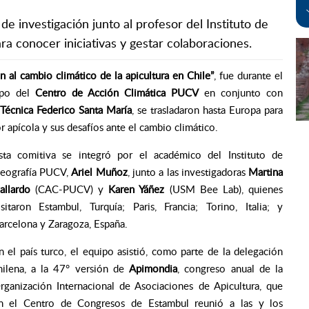
e investigación junto al profesor del Instituto de
ara conocer iniciativas y gestar colaboraciones.
n al cambio climático de la apicultura en Chile”
, fue durante el
ipo del
Centro de Acción Climática PUCV
en conjunto con
Técnica Federico Santa María
, se trasladaron hasta Europa para
or apícola y sus desafíos ante el cambio climático.
sta comitiva se integró por el académico del Instituto de
eografía PUCV,
Ariel Muñoz
, junto a las investigadoras
Martina
allardo
(CAC-PUCV) y
Karen Yáñez
(USM Bee Lab), quienes
isitaron Estambul, Turquía;
Paris, Francia; Torino, Italia; y
arcelona y Zaragoza, España.
n el país turco, el equipo asistió, como parte de la delegación
hilena, a la 47° versión de
Apimondia
, congreso anual de la
rganización Internacional de Asociaciones de Apicultura, que
n el Centro de Congresos de Estambul reunió a las y los