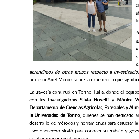
c
a
i
"
g
m
s
n
aprendimos de otros grupos respecto a investigacio
profesor Ariel Muñoz sobre la experiencia que signific
La travesía continuó en
Torino, Italia, donde el equip
con las investigadoras
Silvia Novelli
y
Mónica Ve
Departamento de Ciencias Agrícolas, Forestales y Alim
la Universidad de Torino
, quienes se han dedicado a
desarrollo de métodos y herramientas para estudiar la 
Este encuentro sirvió para conocer su trabajo y gesta
colaboraciones en el proceso.