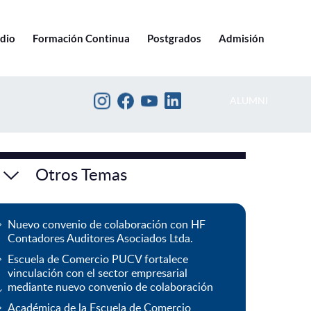
Ir a pucv.cl
edio
Formación Continua
Postgrados
Admisión
ALUMNI
Otros Temas
Nuevo convenio de colaboración con HF
Contadores Auditores Asociados Ltda.
Escuela de Comercio PUCV fortalece
vinculación con el sector empresarial
mediante nuevo convenio de colaboración
Académica de la Escuela de Comercio