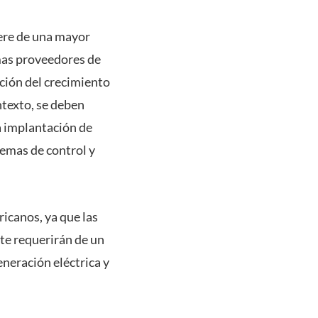
iere de una mayor
emas proveedores de
ación del crecimiento
ntexto, se deben
a implantación de
temas de control y
icanos, ya que las
nte requerirán de un
eneración eléctrica y