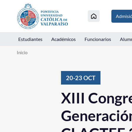
Click acá para ir directamente al contenido
Admisi
Estudiantes
Académicos
Funcionarios
Alum
Inicio
20-23
OCT
XIII Congr
Generación