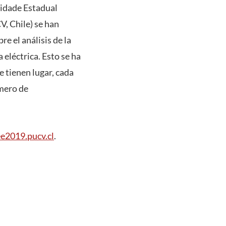
sidade Estadual
V, Chile) se han
e el análisis de la
 eléctrica. Esto se ha
 tienen lugar, cada
úmero de
e2019.pucv.cl
.