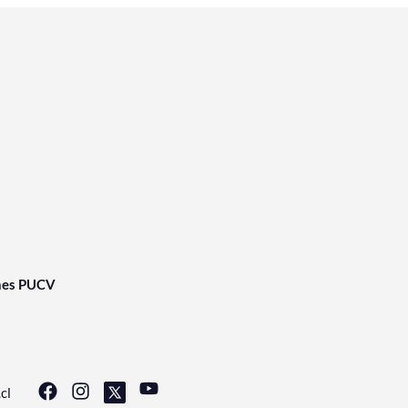
nes PUCV
cl