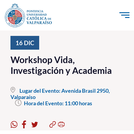
Click acá para ir directamente al contenido
La Universidad
16
DIC
Investigación, Creación e Innovación
Workshop Vida,
PUCV Internacional
Investigación y Academia
Vinculación con el Medio
Lugar del Evento:
Avenida Brasil 2950,
Admisión
Valparaíso
Hora del Evento:
11:00 horas
Pregrado
Postgrado
Formación Continua