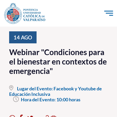
Click acá para ir directamente al contenido
La Universidad
14
AGO
Investigación, Creación e Innovación
Webinar "Condiciones para
PUCV Internacional
el bienestar en contextos de
Vinculación con el Medio
emergencia"
Admisión
Lugar del Evento:
Facebook y Youtube de
Pregrado
Educación Inclusiva
Hora del Evento:
10:00 horas
Postgrado
Formación Continua