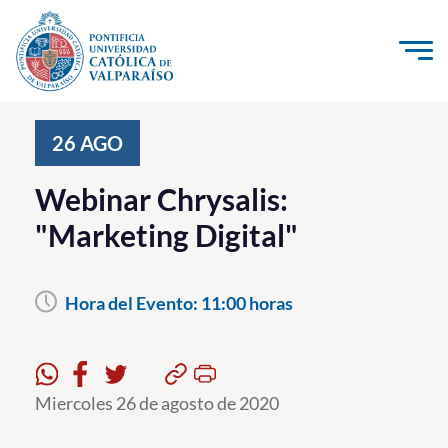
Click acá para ir directamente al contenido
La Universidad
26
AGO
Investigación, Creación e Innovación
Webinar Chrysalis:
PUCV Internacional
"Marketing Digital"
Vinculación con el Medio
Hora del Evento:
11:00 horas
Admisión
Pregrado
Postgrado
Miercoles 26 de agosto de 2020
Formación Continua