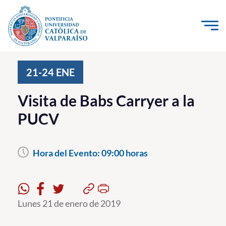
Click acá para ir directamente al contenido
La Universidad
21-24
ENE
Investigación, Creación e Innovación
Visita de Babs Carryer a la
PUCV Internacional
PUCV
Vinculación con el Medio
Hora del Evento:
09:00 horas
Admisión
Pregrado
Postgrado
Lunes 21 de enero de 2019
Formación Continua