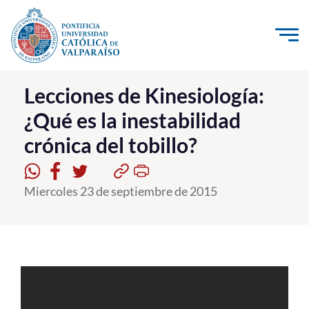
Click acá para ir directamente al contenido
La Universidad
Lecciones de Kinesiología:
¿Qué es la inestabilidad
Investigación, Creación e Innovación
crónica del tobillo?
PUCV Internacional
Vinculación con el Medio
Miercoles 23 de septiembre de 2015
Admisión
Pregrado
Postgrado
Formación Continua