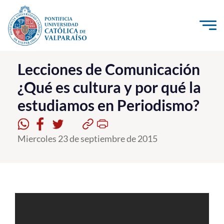
Click acá para ir directamente al contenido
La Universidad
Lecciones de Comunicación
¿Qué es cultura y por qué la
Investigación, Creación e Innovación
estudiamos en Periodismo?
PUCV Internacional
Vinculación con el Medio
Miercoles 23 de septiembre de 2015
Admisión
Pregrado
Postgrado
Formación Continua