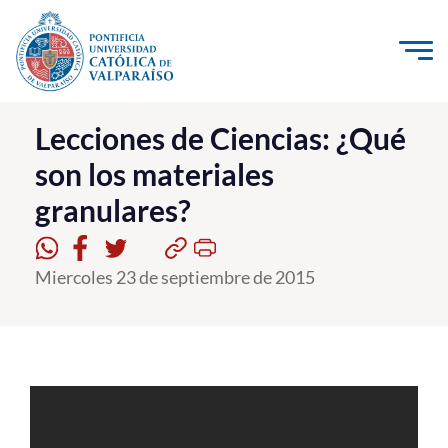
Click acá para ir directamente al contenido
La Universidad
Lecciones de Ciencias: ¿Qué
son los materiales
Investigación, Creación e Innovación
granulares?
PUCV Internacional
Vinculación con el Medio
Miercoles 23 de septiembre de 2015
Admisión
Pregrado
Postgrado
Formación Continua