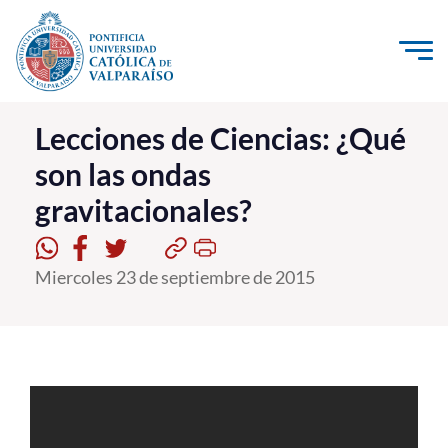
Click acá para ir directamente al contenido
La Universidad
Lecciones de Ciencias: ¿Qué
son las ondas
Investigación, Creación e Innovación
gravitacionales?
PUCV Internacional
Vinculación con el Medio
Miercoles 23 de septiembre de 2015
Admisión
Pregrado
Postgrado
Formación Continua