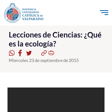
Click acá para ir directamente al contenido
La Universidad
Lecciones de Ciencias: ¿Qué
es la ecología?
Investigación, Creación e Innovación
PUCV Internacional
Miercoles 23 de septiembre de 2015
Vinculación con el Medio
Admisión
Pregrado
Postgrado
Formación Continua