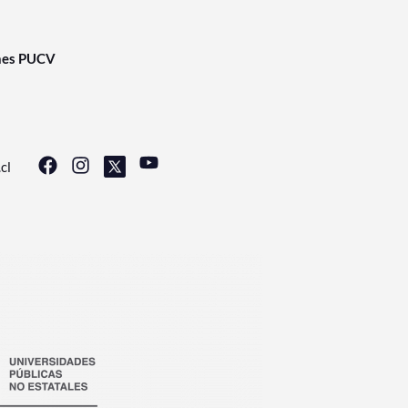
nes PUCV
cl