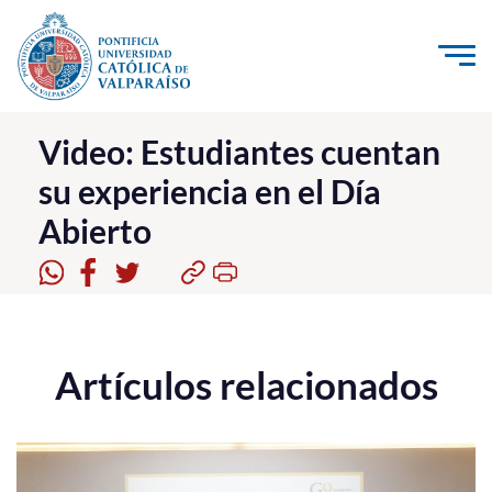
Click acá para ir directamente al contenido
La Universidad
Video: Estudiantes cuentan
su experiencia en el Día
Investigación, Creación e Innovación
Abierto
PUCV Internacional
Vinculación con el Medio
Admisión
Artículos relacionados
Pregrado
Postgrado
Formación Continua