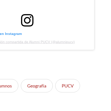
 en Instagram
ción compartida de Alumni PUCV (@alumnipucv)
lumnos
Geografía
PUCV