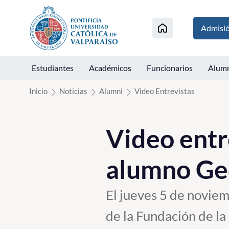
Click acá para ir directamente al contenido
Admisi
Estudiantes
Académicos
Funcionarios
Alum
Inicio
Noticias
Alumni
Video Entrevistas
Video entre
alumno Ge
El jueves 5 de novie
de la Fundación de la