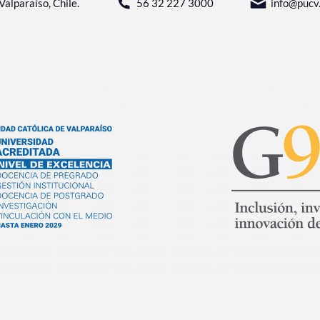
Valparaíso, Chile.
56 32 227 3000
info@pucv.