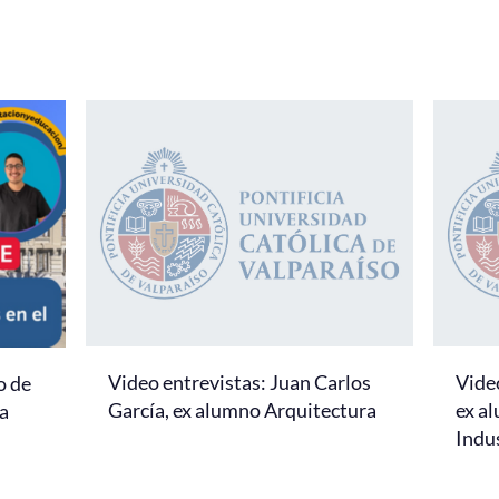
Video entrevistas: Juan Carlos
Video
o de
García, ex alumno Arquitectura
ex al
la
Indus