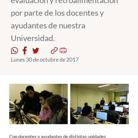
evaluación y retroalimentación
por parte de los docentes y
Estudiantes
ayudantes de nuestra
Académicos
Universidad.
Funcionarios
Alumni
Lunes 30 de octubre de 2017
English
Con docentes y ayudantes de distintas unidades