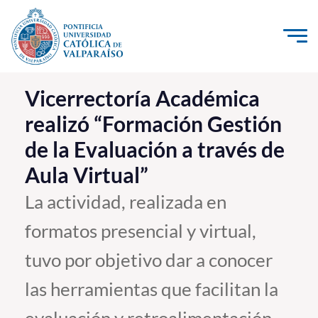
Click acá para ir directamente al contenido
La Universidad
Vicerrectoría Académica
realizó “Formación Gestión
Investigación, Creación e Innovación
de la Evaluación a través de
PUCV Internacional
Aula Virtual”
Vinculación con el Medio
La actividad, realizada en
Admisión
formatos presencial y virtual,
Pregrado
tuvo por objetivo dar a conocer
Postgrado
las herramientas que facilitan la
Formación Continua