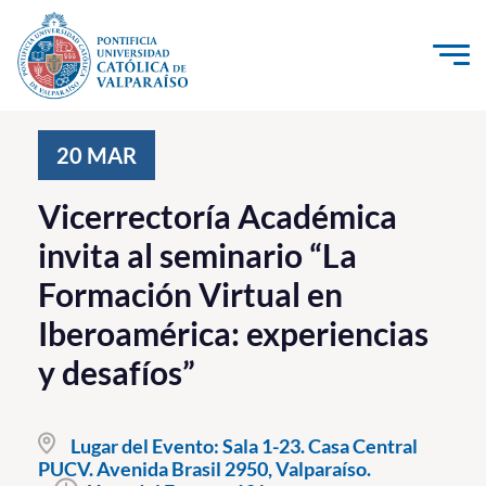
Click acá para ir directamente al contenido
La Universidad
20
MAR
Investigación, Creación e Innovación
Vicerrectoría Académica
PUCV Internacional
invita al seminario “La
Vinculación con el Medio
Formación Virtual en
Iberoamérica: experiencias
Admisión
y desafíos”
Pregrado
Postgrado
Lugar del Evento:
Sala 1-23. Casa Central
PUCV. Avenida Brasil 2950, Valparaíso.
Formación Continua