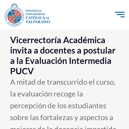
Click acá para ir directamente al contenido
La Universidad
Vicerrectoría Académica
invita a docentes a postular
Investigación, Creación e Innovación
a la Evaluación Intermedia
PUCV Internacional
PUCV
Vinculación con el Medio
A mitad de transcurrido el curso,
Admisión
la evaluación recoge la
Pregrado
percepción de los estudiantes
Postgrado
sobre las fortalezas y aspectos a
Formación Continua