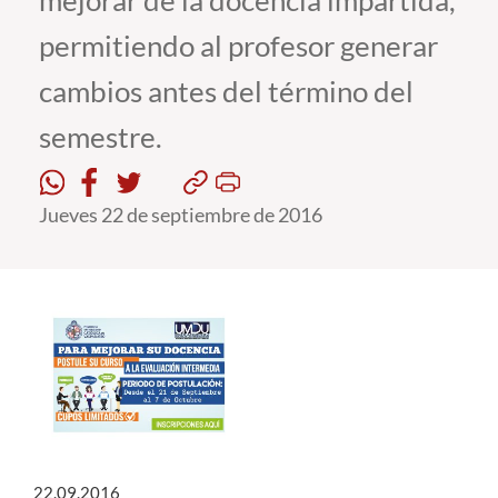
mejorar de la docencia impartida,
permitiendo al profesor generar
Estudiantes
cambios antes del término del
Académicos
semestre.
Funcionarios
Alumni
Jueves 22 de septiembre de 2016
English
22.09.2016