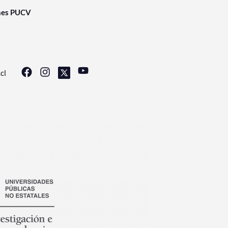
nes PUCV
cl