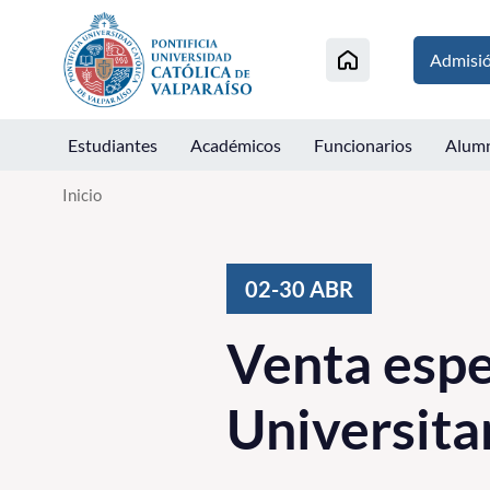
Click acá para ir directamente al contenido
Admisi
Estudiantes
Académicos
Funcionarios
Alum
Inicio
02-30
ABR
Venta espe
Universita