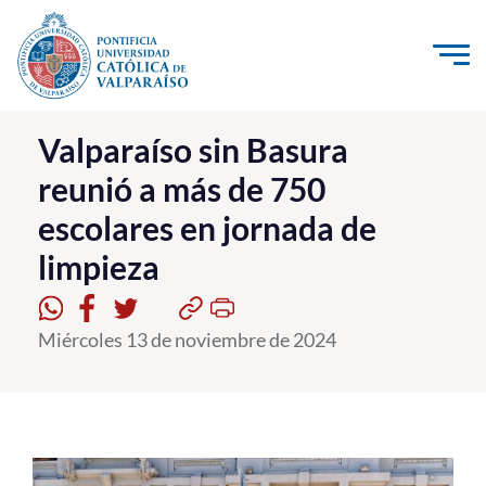
Click acá para ir directamente al contenido
La Universidad
Valparaíso sin Basura
reunió a más de 750
Investigación, Creación e Innovación
escolares en jornada de
PUCV Internacional
limpieza
Vinculación con el Medio
Admisión
Miércoles 13 de noviembre de 2024
Pregrado
Postgrado
Formación Continua