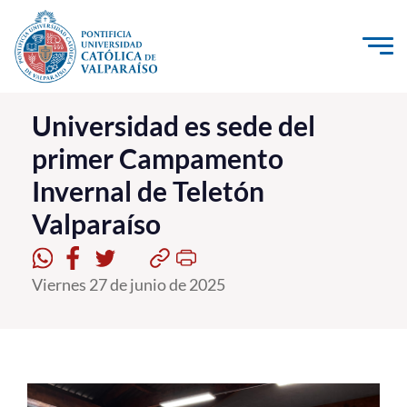
Click acá para ir directamente al contenido
La Universidad
Universidad es sede del
primer Campamento
Investigación, Creación e Innovación
Invernal de Teletón
PUCV Internacional
Valparaíso
Vinculación con el Medio
Admisión
Viernes 27 de junio de 2025
Pregrado
Postgrado
Formación Continua