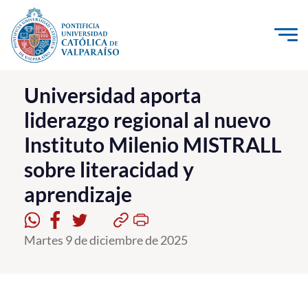
Click acá para ir directamente al contenido
La Universidad
Universidad aporta
liderazgo regional al nuevo
Investigación, Creación e Innovación
Instituto Milenio MISTRALL
PUCV Internacional
sobre literacidad y
Vinculación con el Medio
aprendizaje
Admisión
Martes 9 de diciembre de 2025
Pregrado
Postgrado
Formación Continua