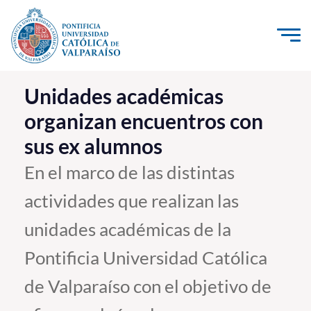
Click acá para ir directamente al contenido
La Universidad
Unidades académicas
organizan encuentros con
Investigación, Creación e Innovación
sus ex alumnos
PUCV Internacional
Vinculación con el Medio
En el marco de las distintas
actividades que realizan las
Admisión
unidades académicas de la
Pregrado
Pontificia Universidad Católica
Postgrado
de Valparaíso con el objetivo de
Formación Continua