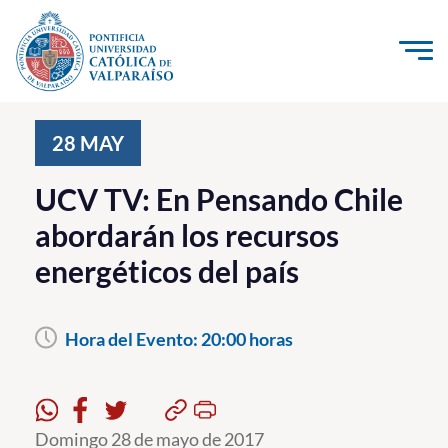
Click acá para ir directamente al contenido
La Universidad
28
MAY
Investigación, Creación e Innovación
UCV TV: En Pensando Chile
PUCV Internacional
abordarán los recursos
Vinculación con el Medio
energéticos del país
Admisión
Hora del Evento:
20:00 horas
Pregrado
Postgrado
Formación Continua
Domingo 28 de mayo de 2017