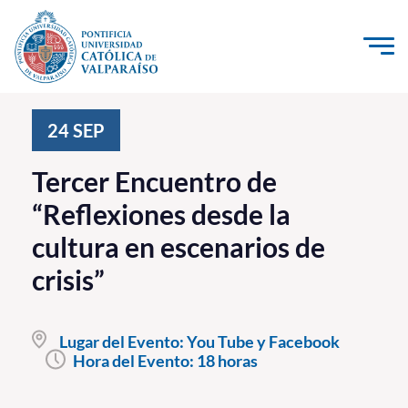
Click acá para ir directamente al contenido
La Universidad
24
SEP
Investigación, Creación e Innovación
Tercer Encuentro de
PUCV Internacional
“Reflexiones desde la
Vinculación con el Medio
cultura en escenarios de
crisis”
Admisión
Pregrado
Lugar del Evento:
You Tube y Facebook
Hora del Evento:
18 horas
Postgrado
Formación Continua