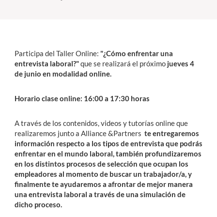
Estudiantes
Académicos
Participa del Taller Online:
"¿Cómo enfrentar una
Funcionarios
entrevista laboral?"
que se realizará el próximo
jueves 4
de junio en modalidad online.
Alumni
Horario clase online: 16:00 a 17:30 horas
English
A través de los contenidos, videos y tutorías online que
realizaremos junto a Alliance &Partners
te entregaremos
información respecto a los tipos de entrevista que podrás
enfrentar en el mundo laboral, también profundizaremos
en los distintos procesos de selección que ocupan los
empleadores al momento de buscar un trabajador/a, y
finalmente te ayudaremos a afrontar de mejor manera
una entrevista laboral a través de una simulación de
dicho proceso.