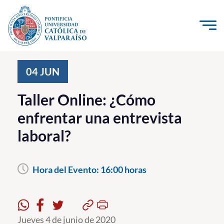
Click acá para ir directamente al contenido
La Universidad
04
JUN
Investigación, Creación e Innovación
Taller Online: ¿Cómo
PUCV Internacional
enfrentar una entrevista
Vinculación con el Medio
laboral?
Admisión
Hora del Evento:
16:00 horas
Pregrado
Postgrado
Formación Continua
Jueves 4 de junio de 2020