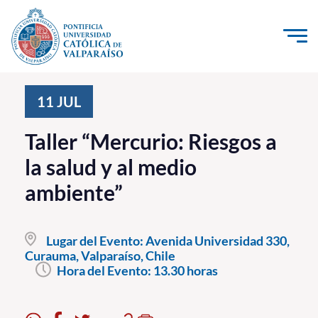
Click acá para ir directamente al contenido
La Universidad
11
JUL
Investigación, Creación e Innovación
Taller “Mercurio: Riesgos a
PUCV Internacional
la salud y al medio
Vinculación con el Medio
ambiente”
Admisión
Lugar del Evento:
Avenida Universidad 330,
Pregrado
Curauma, Valparaíso, Chile
Hora del Evento:
13.30 horas
Postgrado
Formación Continua