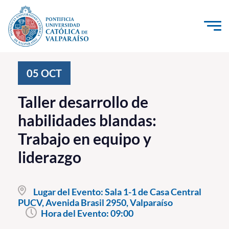
Click acá para ir directamente al contenido
La Universidad
05
OCT
Investigación, Creación e Innovación
Taller desarrollo de
PUCV Internacional
habilidades blandas:
Vinculación con el Medio
Trabajo en equipo y
liderazgo
Admisión
Pregrado
Lugar del Evento:
Sala 1-1 de Casa Central
PUCV, Avenida Brasil 2950, Valparaíso
Postgrado
Hora del Evento:
09:00
Formación Continua