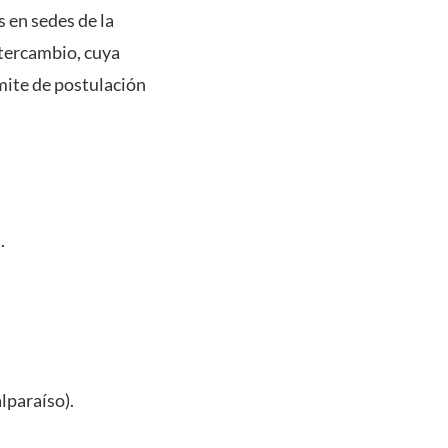
 en sedes de la
ntercambio, cuya
mite de postulación
.
lparaíso).