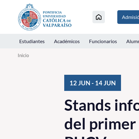
Click acá para ir directamente al contenido
Admisi
Estudiantes
Académicos
Funcionarios
Alum
Inicio
12
JUN
-
14
JUN
Stands inf
del primer