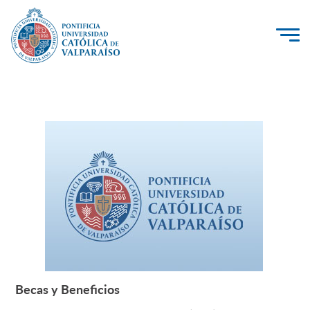
La Universidad
Investigación, Creación e Innovación
PUCV Internacional
Vinculación con el Medio
Admisión
Pregrado
Postgrado
Becas y Beneficios
Leer más +
Formación Continua