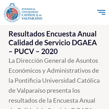
Click acá para ir directamente al contenido
La Universidad
Resultados Encuesta Anual
Calidad de Servicio DGAEA
Investigación, Creación e Innovación
– PUCV – 2020
PUCV Internacional
Vinculación con el Medio
La Dirección General de Asuntos
Económicos y Administrativos de
Admisión
la Pontificia Universidad Católica
Pregrado
de Valparaíso presenta los
Postgrado
resultados de la Encuesta Anual
Formación Continua