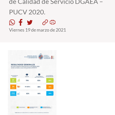
de Calidad de Servicio DGAEA –
PUCV 2020.
Estudiantes
Académicos
Viernes 19 de marzo de 2021
Funcionarios
Alumni
English