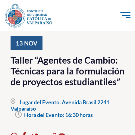
Click acá para ir directamente al contenido
La Universidad
13
NOV
Investigación, Creación e Innovación
Taller “Agentes de Cambio:
PUCV Internacional
Técnicas para la formulación
Vinculación con el Medio
de proyectos estudiantiles”
Admisión
Lugar del Evento:
Avenida Brasil 2241,
Pregrado
Valparaíso
Hora del Evento:
16:30 horas
Postgrado
Formación Continua