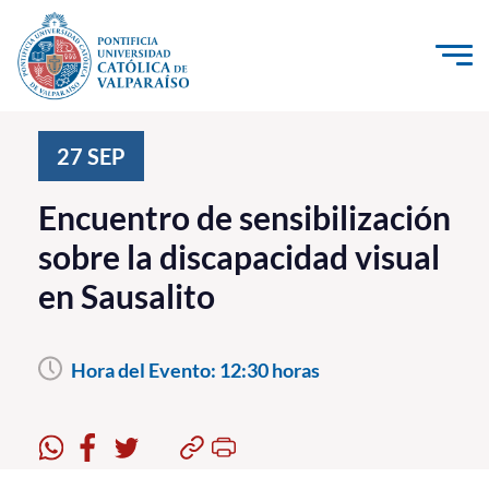
Click acá para ir directamente al contenido
La Universidad
27
SEP
Investigación, Creación e Innovación
Encuentro de sensibilización
PUCV Internacional
sobre la discapacidad visual
Vinculación con el Medio
en Sausalito
Admisión
Hora del Evento:
12:30 horas
Pregrado
Postgrado
Formación Continua