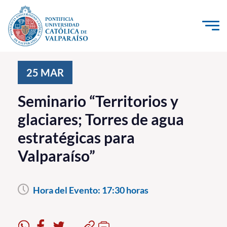
Click acá para ir directamente al contenido
La Universidad
25
MAR
Investigación, Creación e Innovación
Seminario “Territorios y
PUCV Internacional
glaciares; Torres de agua
Vinculación con el Medio
estratégicas para
Valparaíso”
Admisión
Pregrado
Hora del Evento:
17:30 horas
Postgrado
Formación Continua