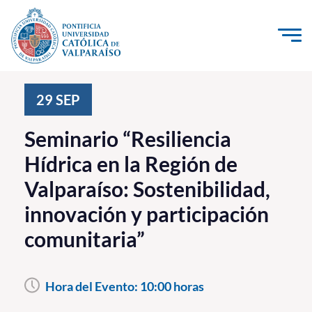
Click acá para ir directamente al contenido
La Universidad
29
SEP
Investigación, Creación e Innovación
Seminario “Resiliencia
PUCV Internacional
Hídrica en la Región de
Vinculación con el Medio
Valparaíso: Sostenibilidad,
innovación y participación
Admisión
comunitaria”
Pregrado
Postgrado
Hora del Evento:
10:00 horas
Formación Continua