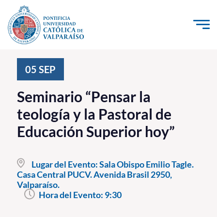
Click acá para ir directamente al contenido
La Universidad
05
SEP
Investigación, Creación e Innovación
Seminario “Pensar la
PUCV Internacional
teología y la Pastoral de
Vinculación con el Medio
Educación Superior hoy”
Admisión
Lugar del Evento:
Sala Obispo Emilio Tagle.
Pregrado
Casa Central PUCV. Avenida Brasil 2950,
Valparaíso.
Postgrado
Hora del Evento:
9:30
Formación Continua