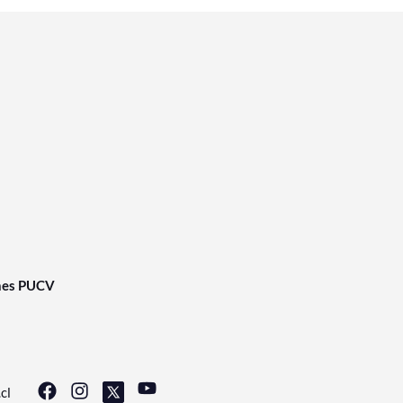
nes PUCV
cl