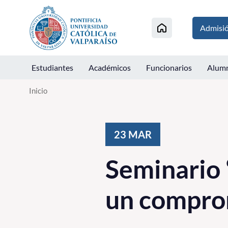
Click acá para ir directamente al contenido
Admisi
Estudiantes
Académicos
Funcionarios
Alum
Inicio
23
MAR
Seminario 
un comprom