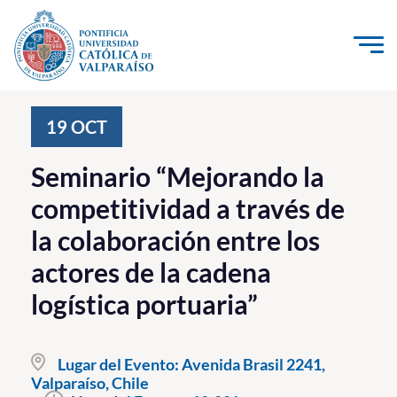
Click acá para ir directamente al contenido
La Universidad
19
OCT
Investigación, Creación e Innovación
Seminario “Mejorando la
PUCV Internacional
competitividad a través de
Vinculación con el Medio
la colaboración entre los
actores de la cadena
Admisión
logística portuaria”
Pregrado
Postgrado
Lugar del Evento:
Avenida Brasil 2241,
Valparaíso, Chile
Formación Continua