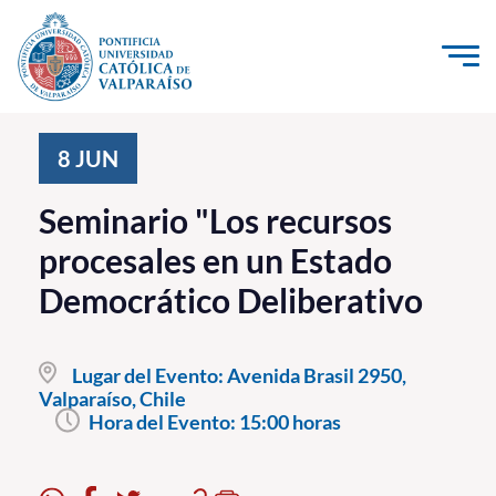
Click acá para ir directamente al contenido
La Universidad
8
JUN
Investigación, Creación e Innovación
Seminario "Los recursos
PUCV Internacional
procesales en un Estado
Vinculación con el Medio
Democrático Deliberativo
Admisión
Lugar del Evento:
Avenida Brasil 2950,
Pregrado
Valparaíso, Chile
Hora del Evento:
15:00 horas
Postgrado
Formación Continua