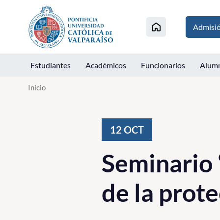
Click acá para ir directamente al contenido
Admisi
Estudiantes
Académicos
Funcionarios
Alum
Inicio
12
OCT
Seminario 
de la prot