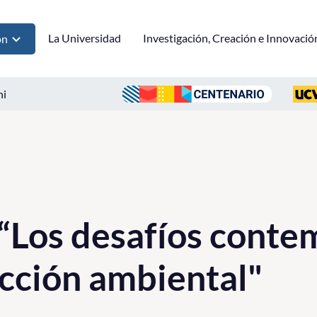
La Universidad
Investigación, Creación e Innovació
ón
ni
“Los desafíos cont
ección ambiental"