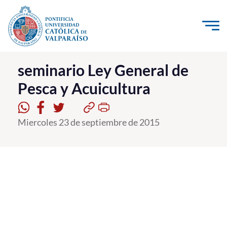
Click acá para ir directamente al contenido
La Universidad
seminario Ley General de
Pesca y Acuicultura
Investigación, Creación e Innovación
PUCV Internacional
Miercoles 23 de septiembre de 2015
Vinculación con el Medio
Admisión
Pregrado
Postgrado
Formación Continua