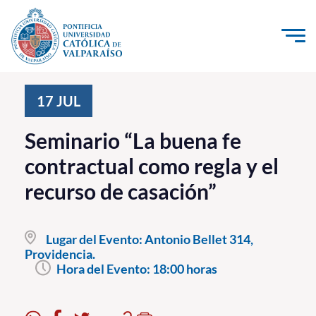
Click acá para ir directamente al contenido
La Universidad
17
JUL
Investigación, Creación e Innovación
Seminario “La buena fe
PUCV Internacional
contractual como regla y el
Vinculación con el Medio
recurso de casación”
Admisión
Lugar del Evento:
Antonio Bellet 314,
Pregrado
Providencia.
Hora del Evento:
18:00 horas
Postgrado
Formación Continua