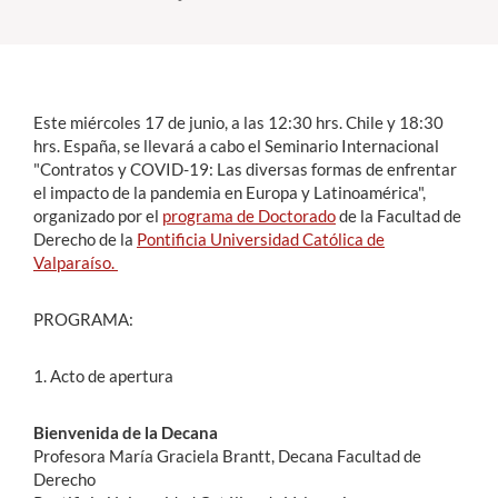
Estudiantes
Académicos
Este miércoles 17 de junio, a las 12:30 hrs. Chile y 18:30
Funcionarios
hrs. España, se llevará a cabo el Seminario Internacional
"Contratos y COVID-19: Las diversas formas de enfrentar
Alumni
el impacto de la pandemia en Europa y Latinoamérica",
organizado por el
programa de Doctorado
de la Facultad de
Derecho de la
Pontificia Universidad Católica de
Valparaíso.
English
PROGRAMA:
1. Acto de apertura
Bienvenida de la Decana
Profesora María Graciela Brantt, Decana Facultad de
Derecho