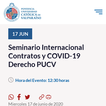
Click acá para ir directamente al contenido
La Universidad
17
JUN
Investigación, Creación e Innovación
Seminario Internacional
PUCV Internacional
Contratos y COVID-19
Vinculación con el Medio
Derecho PUCV
Admisión
Hora del Evento:
12:30 horas
Pregrado
Postgrado
Formación Continua
Miercoles 17 de junio de 2020