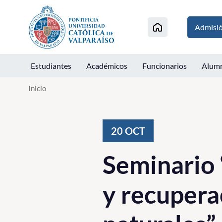
Click acá para ir directamente al contenido
Admisi
Estudiantes
Académicos
Funcionarios
Alum
Inicio
20
OCT
Seminario 
y recuperac