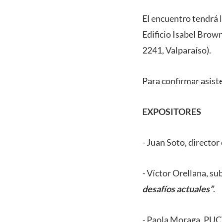
El encuentro tendrá l
Edificio Isabel Brown
2241, Valparaíso).
Para confirmar asiste
EXPOSITORES
- Juan Soto, directo
- Víctor Orellana, s
desafíos actuales”
.
- Paola Moraga, PU