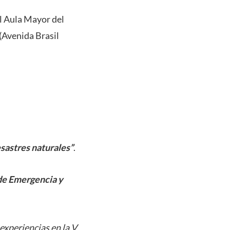
el Aula Mayor del
 (Avenida Brasil
esastres naturales”
.
 de Emergencia y
experiencias en la V