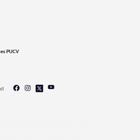
nes PUCV
cl