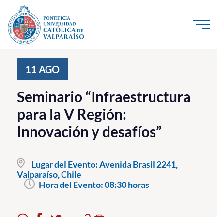
Click acá para ir directamente al contenido
La Universidad
11
AGO
Investigación, Creación e Innovación
Seminario “Infraestructura
PUCV Internacional
para la V Región:
Vinculación con el Medio
Innovación y desafíos”
Admisión
Lugar del Evento:
Avenida Brasil 2241,
Pregrado
Valparaíso, Chile
Hora del Evento:
08:30 horas
Postgrado
Formación Continua