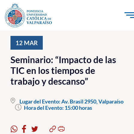
Click acá para ir directamente al contenido
La Universidad
12
MAR
Investigación, Creación e Innovación
Seminario: “Impacto de las
PUCV Internacional
TIC en los tiempos de
Vinculación con el Medio
trabajo y descanso”
Admisión
Lugar del Evento:
Av. Brasil 2950, Valparaíso
Pregrado
Hora del Evento:
15:00 horas
Postgrado
Formación Continua