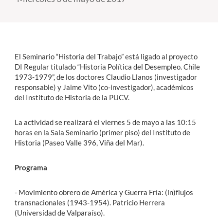
Estudiantes
Académicos
El Seminario “Historia del Trabajo” está ligado al proyecto
Funcionarios
DI Regular titulado “Historia Política del Desempleo. Chile
1973-1979”, de los doctores Claudio Llanos (investigador
Alumni
responsable) y Jaime Vito (co-investigador), académicos
del Instituto de Historia de la PUCV.
English
La actividad se realizará el viernes 5 de mayo a las 10:15
horas en la Sala Seminario (primer piso) del Instituto de
Historia (Paseo Valle 396, Viña del Mar).
Programa
- Movimiento obrero de América y Guerra Fría: (in)flujos
transnacionales (1943-1954). Patricio Herrera
(Universidad de Valparaíso).