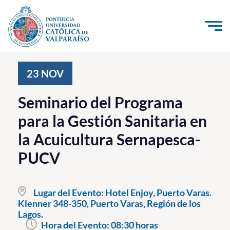
Click acá para ir directamente al contenido
La Universidad
23
NOV
Investigación, Creación e Innovación
Seminario del Programa
PUCV Internacional
para la Gestión Sanitaria en
Vinculación con el Medio
la Acuicultura Sernapesca-
PUCV
Admisión
Pregrado
Lugar del Evento:
Hotel Enjoy, Puerto Varas.
Klenner 348-350, Puerto Varas, Región de los
Postgrado
Lagos.
Formación Continua
Hora del Evento:
08:30 horas